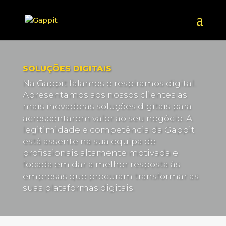
SOLUÇÕES DIGITAIS
Na Gappit falamos e respiramos digital.
Apresentamos aos nossos clientes as
mais inovadoras soluções digitais para
acrescentarem valor ao seu negócio. A
legitimidade e competência da Gappit
está assente na sua equipa de
profissionais altamente motivada e
focada em dar a melhor resposta às
empresas que procuram transformar as
suas plataformas digitais.